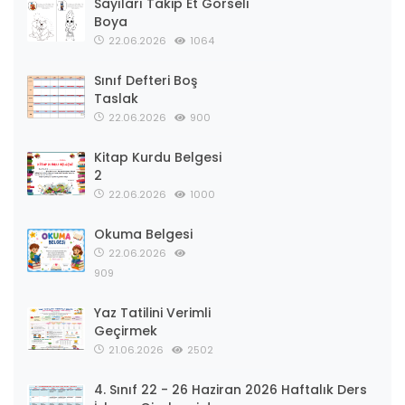
Sayıları Takip Et Görseli
Boya
22.06.2026
1064
Sınıf Defteri Boş
Taslak
22.06.2026
900
Kitap Kurdu Belgesi
2
22.06.2026
1000
Okuma Belgesi
22.06.2026
909
Yaz Tatilini Verimli
Geçirmek
21.06.2026
2502
4. Sınıf 22 - 26 Haziran 2026 Haftalık Ders