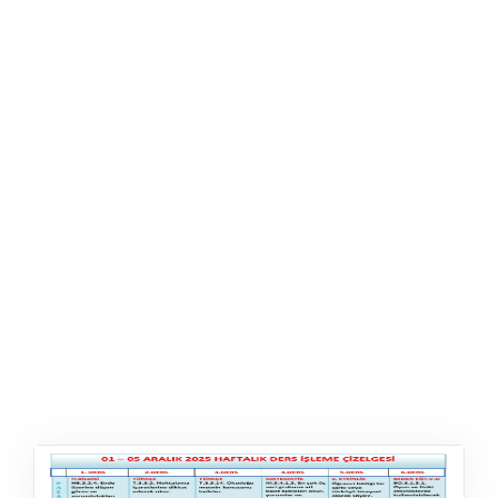
ŞABLON
AFIŞ & KART
ZEKA ETKINLIĞI
EĞLENCELI ETKINLIK