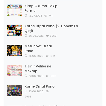
Kitap Okuma Takip
Formu
12.07.2026
741
Karne Dijital Pano (2. Dönem) 9
Çeşit
26.06.2026
3259
Mezuniyet Dijital
Pano
25.06.2026
1312
1. Sınıf Velilerine
Mektup
23.06.2026
1066
Karne Dijital Pano
23.06.2026
2968