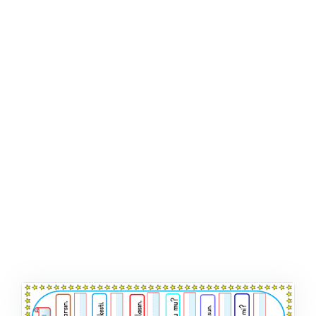
ŞABLON
AFIŞ & KART
ZEKA ETKINLIĞI
EĞLENCELI ETKINLIK