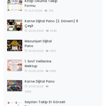
Kitap Okuma Takip
Formu
12.07.2026
728
Karne Dijital Pano (2. Dönem) 9
Çeşit
26.06.2026
3246
Mezuniyet Dijital
Pano
25.06.2026
1302
1. Sınıf Velilerine
Mektup
23.06.2026
1058
Karne Dijital Pano
23.06.2026
2965
Sayıları Takip Et Görseli