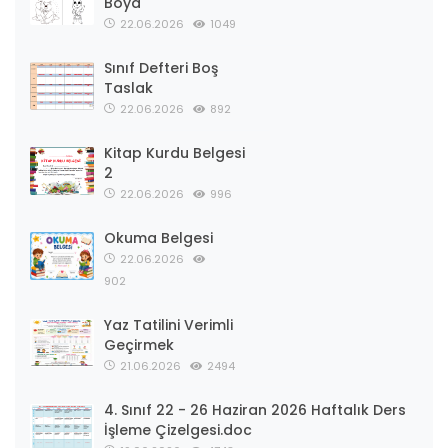
Boya
22.06.2026
1049
Sınıf Defteri Boş
Taslak
22.06.2026
892
Kitap Kurdu Belgesi
2
22.06.2026
996
Okuma Belgesi
22.06.2026
902
Yaz Tatilini Verimli
Geçirmek
21.06.2026
2494
4. Sınıf 22 - 26 Haziran 2026 Haftalık Ders
İşleme Çizelgesi.doc