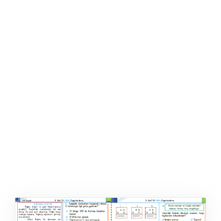
ŞABLON
AFIŞ & KART
ZEKA ETKINLIĞI
EĞLENCELI ETKINLIK