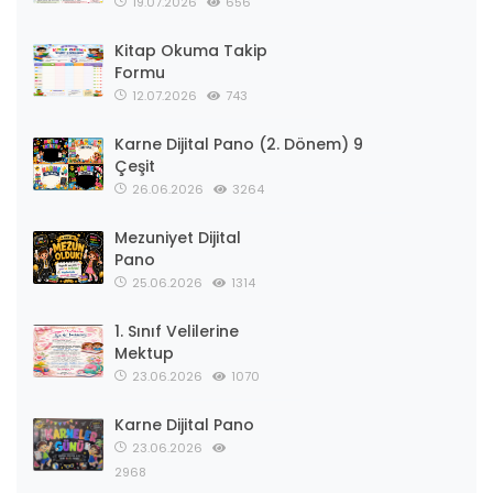
19.07.2026
656
Kitap Okuma Takip
Formu
12.07.2026
743
Karne Dijital Pano (2. Dönem) 9
Çeşit
26.06.2026
3264
Mezuniyet Dijital
Pano
25.06.2026
1314
1. Sınıf Velilerine
Mektup
23.06.2026
1070
Karne Dijital Pano
23.06.2026
2968