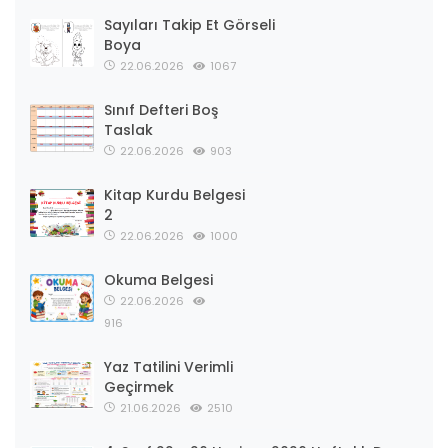
Sayıları Takip Et Görseli
Boya
22.06.2026
1067
Sınıf Defteri Boş
Taslak
22.06.2026
903
Kitap Kurdu Belgesi
2
22.06.2026
1000
Okuma Belgesi
22.06.2026
916
Yaz Tatilini Verimli
Geçirmek
21.06.2026
2510