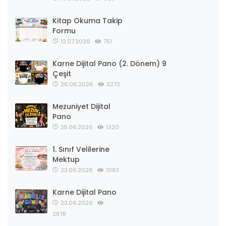
Kitap Okuma Takip
Formu
12.07.2026
751
Karne Dijital Pano (2. Dönem) 9
Çeşit
26.06.2026
3272
Mezuniyet Dijital
Pano
25.06.2026
1320
1. Sınıf Velilerine
Mektup
23.06.2026
1083
Karne Dijital Pano
23.06.2026
2978