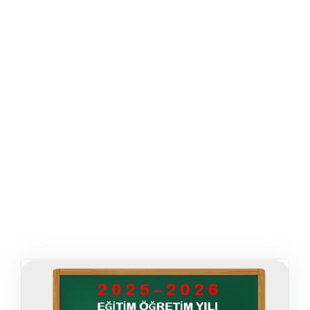
ŞABLON
AFIŞ & KART
ZEKA ETKINLIĞI
EĞLENCELI ETKINLIK