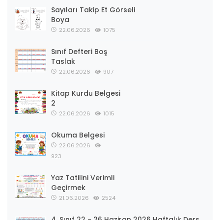
Sayıları Takip Et Görseli
Boya
22.06.2026
1075
Sınıf Defteri Boş
Taslak
22.06.2026
907
Kitap Kurdu Belgesi
2
22.06.2026
1015
Okuma Belgesi
22.06.2026
923
Yaz Tatilini Verimli
Geçirmek
21.06.2026
2524
4. Sınıf 22 - 26 Haziran 2026 Haftalık Ders