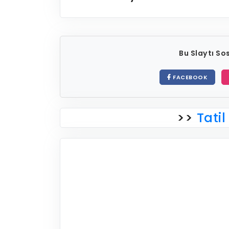
Bu Slaytı S
FACEBOOK
>>
Tatil 