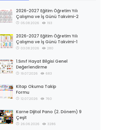
2026-2027 Eğitim Öğretim Yılı
Çalışma ve İş Günü Takvimi-2
05.08.2026
193
2026-2027 Eğitim Öğretim Yılı
Çalışma ve İş Günü Takvimi-1
03.08.2026
280
1.Sınıf Hayat Bilgisi Genel
Değerlendirme
19.07.2026
683
Kitap Okuma Takip
Formu
12.07.2026
760
Karne Dijital Pano (2. Dönem) 9
Çeşit
26.06.2026
3286