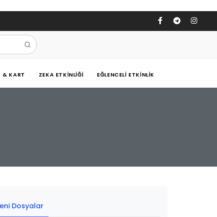
Ş & KART
ZEKA ETKINLIĞI
EĞLENCELI ETKINLIK
eni Dosyalar