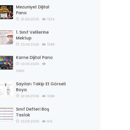
Mezuniyet Dijital
Pano
25.06.2026
1324
1. Sınıf Velilerine
Mektup
23.06.2026
1088
Karne Dijital Pano
23.06.2026
2980
Sayıları Takip Et Görseli
Boya
22.06.2026
1088
Sınıf Defteri Boş
Taslak
22.06.2026
916