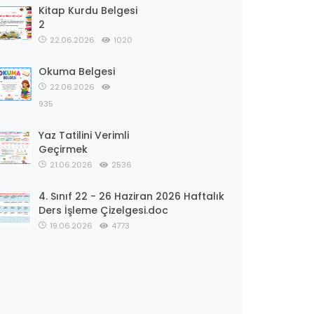
Kitap Kurdu Belgesi
2
22.06.2026
1020
Okuma Belgesi
22.06.2026
935
Yaz Tatilini Verimli
Geçirmek
21.06.2026
2536
4. Sınıf 22 - 26 Haziran 2026 Haftalık
Ders İşleme Çizelgesi.doc
19.06.2026
4773