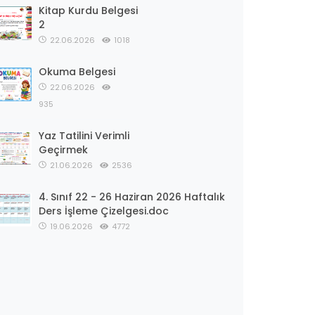
Kitap Kurdu Belgesi
2
22.06.2026
1018
Okuma Belgesi
22.06.2026
935
Yaz Tatilini Verimli
Geçirmek
21.06.2026
2536
4. Sınıf 22 - 26 Haziran 2026 Haftalık
Ders İşleme Çizelgesi.doc
19.06.2026
4772