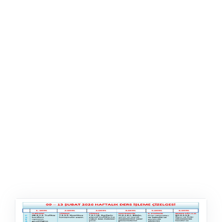
ŞABLON
AFIŞ & KART
ZEKA ETKINLIĞI
EĞLENCELI ETKINLIK