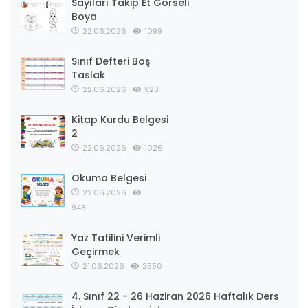
Sayıları Takip Et Görseli
Boya
22.06.2026
1099
Sınıf Defteri Boş
Taslak
22.06.2026
923
Kitap Kurdu Belgesi
2
22.06.2026
1026
Okuma Belgesi
22.06.2026
948
Yaz Tatilini Verimli
Geçirmek
21.06.2026
2550
4. Sınıf 22 - 26 Haziran 2026 Haftalık Ders