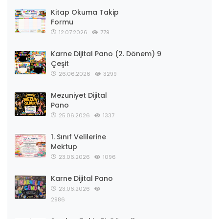
Kitap Okuma Takip
Formu
12.07.2026
779
Karne Dijital Pano (2. Dönem) 9
Çeşit
26.06.2026
3299
Mezuniyet Dijital
Pano
25.06.2026
1337
1. Sınıf Velilerine
Mektup
23.06.2026
1096
Karne Dijital Pano
23.06.2026
2986