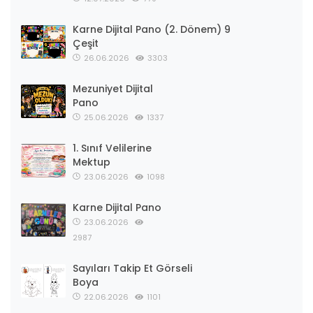
Karne Dijital Pano (2. Dönem) 9
Çeşit
26.06.2026
3303
Mezuniyet Dijital
Pano
25.06.2026
1337
1. Sınıf Velilerine
Mektup
23.06.2026
1098
Karne Dijital Pano
23.06.2026
2987
Sayıları Takip Et Görseli
Boya
22.06.2026
1101