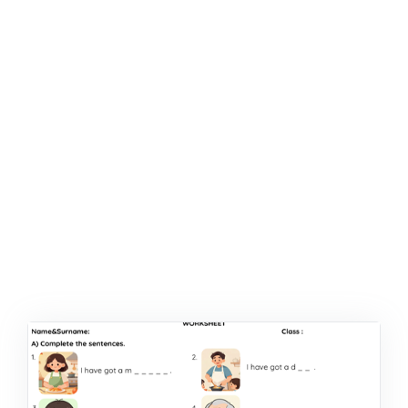
ŞABLON
AFIŞ & KART
ZEKA ETKINLIĞI
EĞLENCELI ETKINLIK