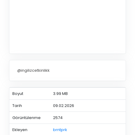
@ingilizcetkinlikk
Boyut
3.99 MB
Tarih
09.02.2026
Görüntülenme
2574
Ekleyen
brntprk