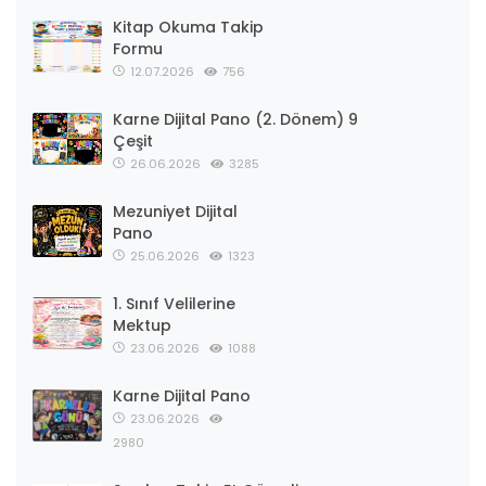
Kitap Okuma Takip
Formu
12.07.2026
756
Karne Dijital Pano (2. Dönem) 9
Çeşit
26.06.2026
3285
Mezuniyet Dijital
Pano
25.06.2026
1323
1. Sınıf Velilerine
Mektup
23.06.2026
1088
Karne Dijital Pano
23.06.2026
2980