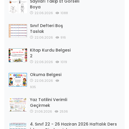
Sayıları Takip Et Görseli
Boya
22.06.2026
1088
Sınıf Defteri Boş
Taslak
22.06.2026
916
Kitap Kurdu Belgesi
2
22.06.2026
1019
Okuma Belgesi
22.06.2026
935
Yaz Tatilini Verimli
Geçirmek
21.06.2026
2536
4. Sınıf 22 - 26 Haziran 2026 Haftalık Ders