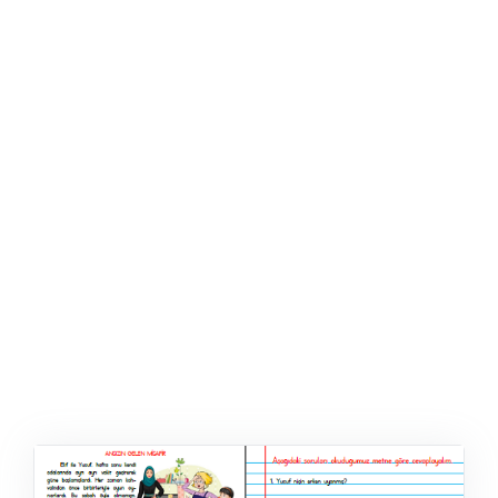
ŞABLON
AFIŞ & KART
ZEKA ETKINLIĞI
EĞLENCELI ETKINLIK