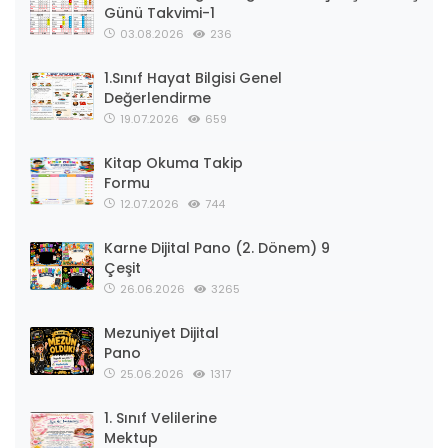
Günü Takvimi-1
03.08.2026
236
1.Sınıf Hayat Bilgisi Genel
Değerlendirme
19.07.2026
659
Kitap Okuma Takip
Formu
12.07.2026
744
Karne Dijital Pano (2. Dönem) 9
Çeşit
26.06.2026
3265
Mezuniyet Dijital
Pano
25.06.2026
1317
1. Sınıf Velilerine
Mektup