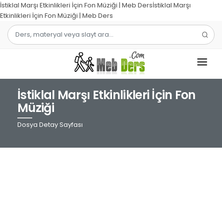
İstiklal Marşı Etkinlikleri İçin Fon Müziği | Meb Dersİstiklal Marşı
Etkinlikleri İçin Fon Müziği | Meb Ders
İstiklal Marşı Etkinlikleri İçin Fon
1.SINIF
Müziği
2.SINIF
Dosya Detay Sayfası
3.SINIF
4.SINIF
MATEMATIK
TÜRKÇE