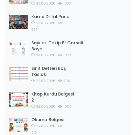
23.06.2026
1073
Karne Dijital Pano
23.06.2026
2971
Sayıları Takip Et Görseli
Boya
22.06.2026
1070
Sınıf Defteri Boş
Taslak
22.06.2026
906
Kitap Kurdu Belgesi
2
22.06.2026
1003
Okuma Belgesi
22.06.2026
919