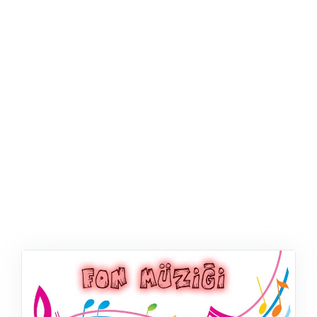
ŞABLON
AFIŞ & KART
ZEKA ETKINLIĞI
EĞLENCELI ETKINLIK