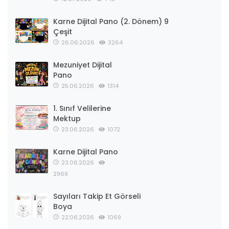
Karne Dijital Pano (2. Dönem) 9
Çeşit
26.06.2026
3264
Mezuniyet Dijital
Pano
25.06.2026
1314
1. Sınıf Velilerine
Mektup
23.06.2026
1072
Karne Dijital Pano
23.06.2026
2969
Sayıları Takip Et Görseli
Boya
22.06.2026
1069