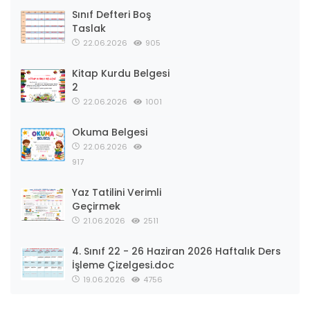
Sınıf Defteri Boş
Taslak
22.06.2026
905
Kitap Kurdu Belgesi
2
22.06.2026
1001
Okuma Belgesi
22.06.2026
917
Yaz Tatilini Verimli
Geçirmek
21.06.2026
2511
4. Sınıf 22 - 26 Haziran 2026 Haftalık Ders
İşleme Çizelgesi.doc
19.06.2026
4756