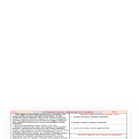
ŞABLON
AFIŞ & KART
ZEKA ETKINLIĞI
EĞLENCELI ETKINLIK