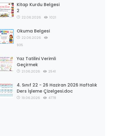
Kitap Kurdu Belgesi
2
22.06.2026
1021
Okuma Belgesi
22.06.2026
935
Yaz Tatilini Verimli
Geçirmek
21.06.2026
2541
4. Sınıf 22 - 26 Haziran 2026 Haftalık
Ders İşleme Çizelgesi.doc
19.06.2026
4778