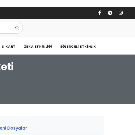
Ş & KART
ZEKA ETKINLIĞI
EĞLENCELI ETKINLIK
eti
eni Dosyalar