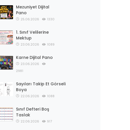
Mezuniyet Dijital
Pano
25.06.2026
1330
1. Sınıf Velilerine
Mektup
23.06.2026
1089
Karne Dijital Pano
23.06.2026
2981
Sayıları Takip Et Görseli
Boya
22.06.2026
1088
Sınıf Defteri Boş
Taslak
22.06.2026
917