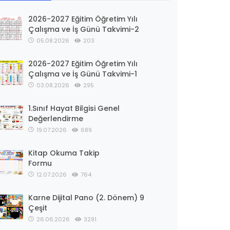
2026-2027 Eğitim Öğretim Yılı
Çalışma ve İş Günü Takvimi-2
05.08.2026
203
2026-2027 Eğitim Öğretim Yılı
Çalışma ve İş Günü Takvimi-1
03.08.2026
295
1.Sınıf Hayat Bilgisi Genel
Değerlendirme
19.07.2026
689
Kitap Okuma Takip
Formu
12.07.2026
764
Karne Dijital Pano (2. Dönem) 9
Çeşit
26.06.2026
3291