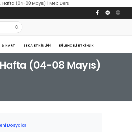
31. Hafta (04-08 Mayıs) | Meb Ders
Ş & KART
ZEKA ETKINLIĞI
EĞLENCELI ETKINLIK
. Hafta (04-08 Mayıs)
eni Dosyalar