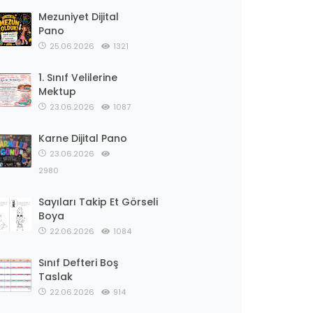
Mezuniyet Dijital
Pano
25.06.2026
1321
1. Sınıf Velilerine
Mektup
23.06.2026
1087
Karne Dijital Pano
23.06.2026
2980
Sayıları Takip Et Görseli
Boya
22.06.2026
1084
Sınıf Defteri Boş
Taslak
22.06.2026
914