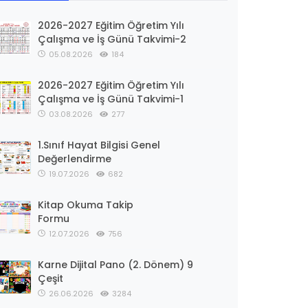
2026-2027 Eğitim Öğretim Yılı
Çalışma ve İş Günü Takvimi-2
05.08.2026
184
2026-2027 Eğitim Öğretim Yılı
Çalışma ve İş Günü Takvimi-1
03.08.2026
277
1.Sınıf Hayat Bilgisi Genel
Değerlendirme
19.07.2026
682
Kitap Okuma Takip
Formu
12.07.2026
756
Karne Dijital Pano (2. Dönem) 9
Çeşit
26.06.2026
3284