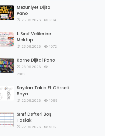
Mezuniyet Dijital
Pano
25.06.2026
1314
1. Sınıf Velilerine
Mektup
23.06.2026
1072
Karne Dijital Pano
23.06.2026
2969
Sayıları Takip Et Görseli
Boya
22.06.2026
1069
Sınıf Defteri Boş
Taslak
22.06.2026
905