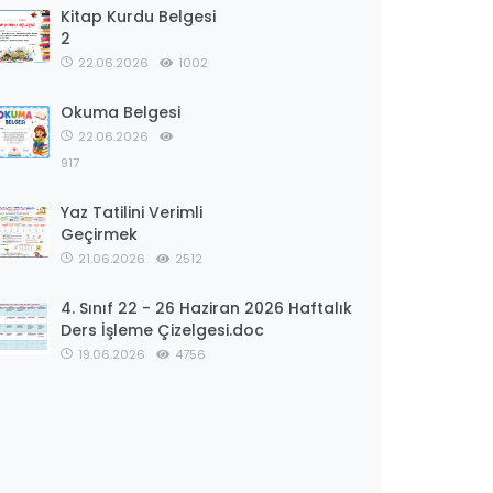
Kitap Kurdu Belgesi
2
22.06.2026
1002
Okuma Belgesi
22.06.2026
917
Yaz Tatilini Verimli
Geçirmek
21.06.2026
2512
4. Sınıf 22 - 26 Haziran 2026 Haftalık
Ders İşleme Çizelgesi.doc
19.06.2026
4756