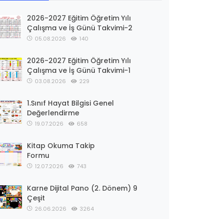
2026-2027 Eğitim Öğretim Yılı
Çalışma ve İş Günü Takvimi-2
05.08.2026
140
2026-2027 Eğitim Öğretim Yılı
Çalışma ve İş Günü Takvimi-1
03.08.2026
229
1.Sınıf Hayat Bilgisi Genel
Değerlendirme
19.07.2026
658
Kitap Okuma Takip
Formu
12.07.2026
743
Karne Dijital Pano (2. Dönem) 9
Çeşit
26.06.2026
3264