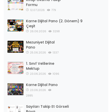
Formu
12.07.2026
779
Karne Dijital Pano (2. Dönem) 9
Çeşit
26.06.2026
3298
Mezuniyet Dijital
Pano
25.06.2026
1337
1. Sınıf Velilerine
Mektup
23.06.2026
1096
Karne Dijital Pano
23.06.2026
2985
Sayıları Takip Et Görseli
Boya