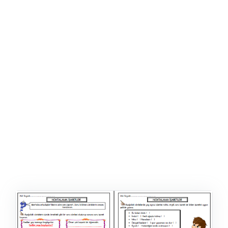
ŞABLON
AFIŞ & KART
ZEKA ETKINLIĞI
EĞLENCELI ETKINLIK