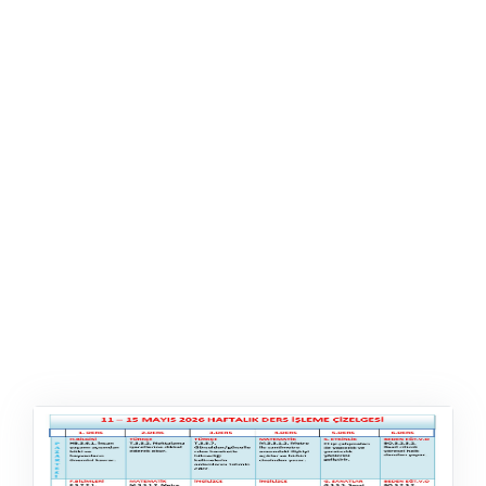
ŞABLON
AFIŞ & KART
ZEKA ETKINLIĞI
EĞLENCELI ETKINLIK