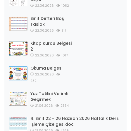
Sınıf Defteri Boş
Taslak
22.06.2026
911
Kitap Kurdu Belgesi
2
22.06.2026
1017
Okuma Belgesi
22.06.2026
932
Yaz Tatilini Verimli
Geçirmek
21.06.2026
2534
4. Sınıf 22 - 26 Haziran 2026 Haftalık Ders
İşleme Çizelgesi.doc
19.06.2026
4769