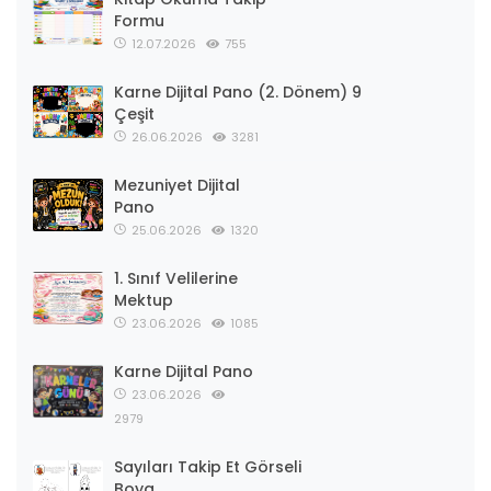
Karne Dijital Pano (2. Dönem) 9
Çeşit
26.06.2026
3281
Mezuniyet Dijital
Pano
25.06.2026
1320
1. Sınıf Velilerine
Mektup
23.06.2026
1085
Karne Dijital Pano
23.06.2026
2979
Sayıları Takip Et Görseli
Boya
22.06.2026
1082