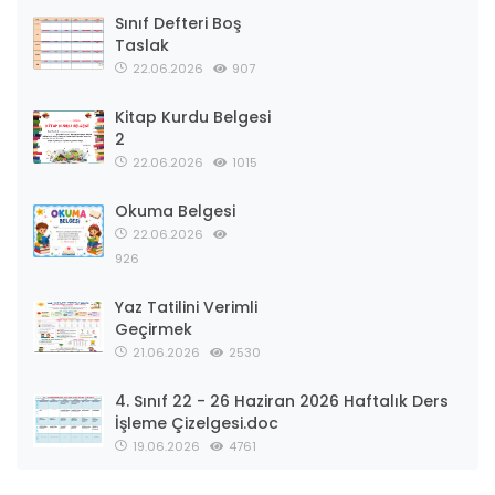
Sınıf Defteri Boş
Taslak
22.06.2026
907
Kitap Kurdu Belgesi
2
22.06.2026
1015
Okuma Belgesi
22.06.2026
926
Yaz Tatilini Verimli
Geçirmek
21.06.2026
2530
4. Sınıf 22 - 26 Haziran 2026 Haftalık Ders
İşleme Çizelgesi.doc
19.06.2026
4761