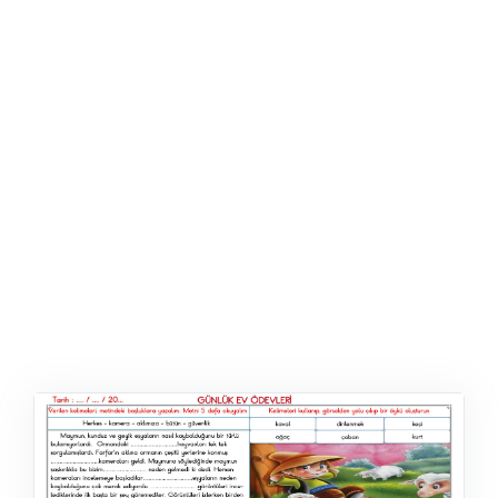
ŞABLON
AFIŞ & KART
ZEKA ETKINLIĞI
EĞLENCELI ETKINLIK