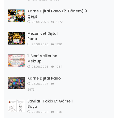
Karne Dijital Pano (2. Dönem) 9
Çeşit
26.06.2026
3272
Mezuniyet Dijital
Pano
25.06.2026
1320
1. Sınıf Velilerine
Mektup
23.06.2026
1084
Karne Dijital Pano
23.06.2026
2979
Sayıları Takip Et Görseli
Boya
22.06.2026
1076