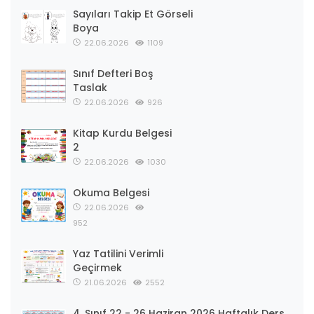
Sayıları Takip Et Görseli
Boya
22.06.2026
1109
Sınıf Defteri Boş
Taslak
22.06.2026
926
Kitap Kurdu Belgesi
2
22.06.2026
1030
Okuma Belgesi
22.06.2026
952
Yaz Tatilini Verimli
Geçirmek
21.06.2026
2552
4. Sınıf 22 - 26 Haziran 2026 Haftalık Ders