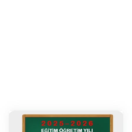
ŞABLON
AFIŞ & KART
ZEKA ETKINLIĞI
EĞLENCELI ETKINLIK