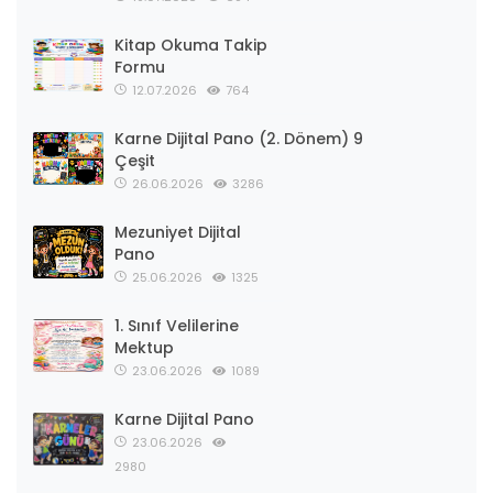
Kitap Okuma Takip
Formu
12.07.2026
764
Karne Dijital Pano (2. Dönem) 9
Çeşit
26.06.2026
3286
Mezuniyet Dijital
Pano
25.06.2026
1325
1. Sınıf Velilerine
Mektup
23.06.2026
1089
Karne Dijital Pano
23.06.2026
2980