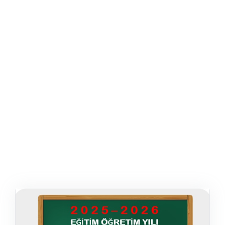
ŞABLON
AFIŞ & KART
ZEKA ETKINLIĞI
EĞLENCELI ETKINLIK