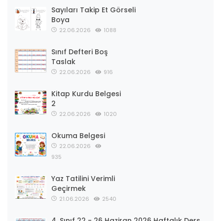
Sayıları Takip Et Görseli
Boya
22.06.2026
1088
Sınıf Defteri Boş
Taslak
22.06.2026
916
Kitap Kurdu Belgesi
2
22.06.2026
1020
Okuma Belgesi
22.06.2026
935
Yaz Tatilini Verimli
Geçirmek
21.06.2026
2540
4. Sınıf 22 - 26 Haziran 2026 Haftalık Ders