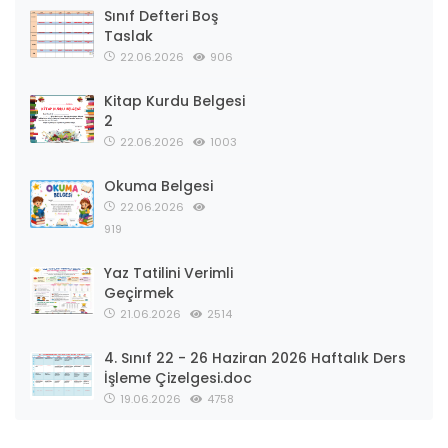
Sınıf Defteri Boş
Taslak
22.06.2026
906
Kitap Kurdu Belgesi
2
22.06.2026
1003
Okuma Belgesi
22.06.2026
919
Yaz Tatilini Verimli
Geçirmek
21.06.2026
2514
4. Sınıf 22 - 26 Haziran 2026 Haftalık Ders
İşleme Çizelgesi.doc
19.06.2026
4758