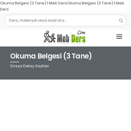
Okuma Belgesi (3 Tane) | Meb DersOkuma Belgesi (3 Tane) | Meb
Ders
Okuma Belgesi (3 Tane)
1.SINIF
Dosya Detay Sayfası
2.SINIF
3.SINIF
4.SINIF
MATEMATIK
TÜRKÇE