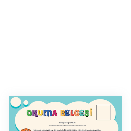
ŞABLON
AFIŞ & KART
ZEKA ETKINLIĞI
EĞLENCELI ETKINLIK