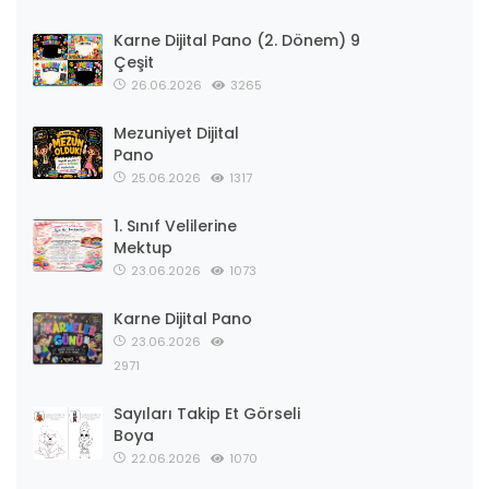
Karne Dijital Pano (2. Dönem) 9
Çeşit
26.06.2026
3265
Mezuniyet Dijital
Pano
25.06.2026
1317
1. Sınıf Velilerine
Mektup
23.06.2026
1073
Karne Dijital Pano
23.06.2026
2971
Sayıları Takip Et Görseli
Boya
22.06.2026
1070