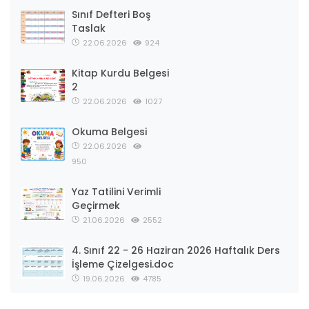
Sınıf Defteri Boş
Taslak
22.06.2026
924
Kitap Kurdu Belgesi
2
22.06.2026
1027
Okuma Belgesi
22.06.2026
950
Yaz Tatilini Verimli
Geçirmek
21.06.2026
2552
4. Sınıf 22 - 26 Haziran 2026 Haftalık Ders
İşleme Çizelgesi.doc
19.06.2026
4785