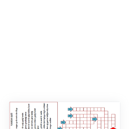
ŞABLON
AFIŞ & KART
ZEKA ETKINLIĞI
EĞLENCELI ETKINLIK