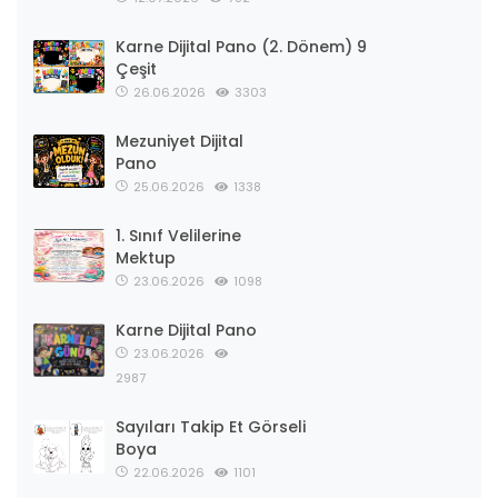
Karne Dijital Pano (2. Dönem) 9
Çeşit
26.06.2026
3303
Mezuniyet Dijital
Pano
25.06.2026
1338
1. Sınıf Velilerine
Mektup
23.06.2026
1098
Karne Dijital Pano
23.06.2026
2987
Sayıları Takip Et Görseli
Boya
22.06.2026
1101