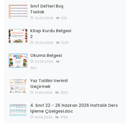
Sınıf Defteri Boş
Taslak
22.06.2026
925
Kitap Kurdu Belgesi
2
22.06.2026
1029
Okuma Belgesi
22.06.2026
950
Yaz Tatilini Verimli
Geçirmek
21.06.2026
2552
4. Sınıf 22 - 26 Haziran 2026 Haftalık Ders
İşleme Çizelgesi.doc
19.06.2026
4790