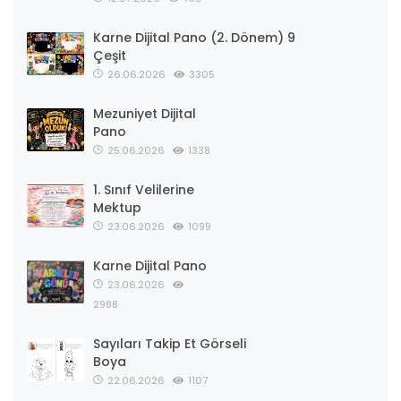
Karne Dijital Pano (2. Dönem) 9
Çeşit
26.06.2026
3305
Mezuniyet Dijital
Pano
25.06.2026
1338
1. Sınıf Velilerine
Mektup
23.06.2026
1099
Karne Dijital Pano
23.06.2026
2988
Sayıları Takip Et Görseli
Boya
22.06.2026
1107