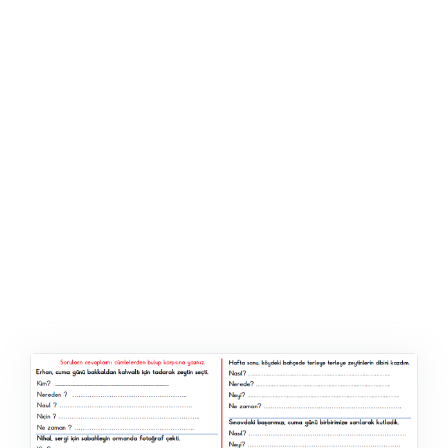
ŞABLON
AFIŞ & KART
ZEKA ETKINLIĞI
EĞLENCELI ETKINLIK