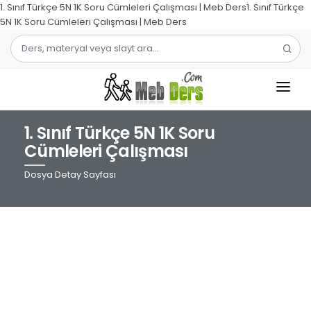
1. Sınıf Türkçe 5N 1K Soru Cümleleri Çalışması | Meb Ders1. Sınıf Türkçe
5N 1K Soru Cümleleri Çalışması | Meb Ders
1. Sınıf Türkçe 5N 1K Soru
1.SINIF
Cümleleri Çalışması
2.SINIF
Dosya Detay Sayfası
3.SINIF
4.SINIF
MATEMATIK
TÜRKÇE