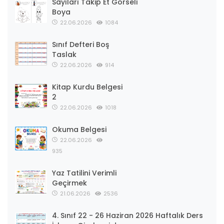
Sayıları Takip Et Görseli
Boya
22.06.2026
1084
Sınıf Defteri Boş
Taslak
22.06.2026
914
Kitap Kurdu Belgesi
2
22.06.2026
1018
Okuma Belgesi
22.06.2026
935
Yaz Tatilini Verimli
Geçirmek
21.06.2026
2536
4. Sınıf 22 - 26 Haziran 2026 Haftalık Ders