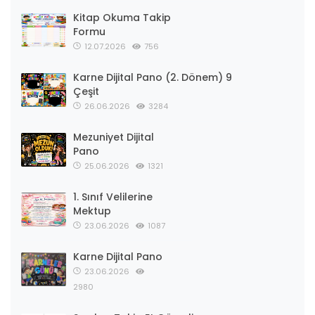
Kitap Okuma Takip
Formu
12.07.2026
756
Karne Dijital Pano (2. Dönem) 9
Çeşit
26.06.2026
3284
Mezuniyet Dijital
Pano
25.06.2026
1321
1. Sınıf Velilerine
Mektup
23.06.2026
1087
Karne Dijital Pano
23.06.2026
2980