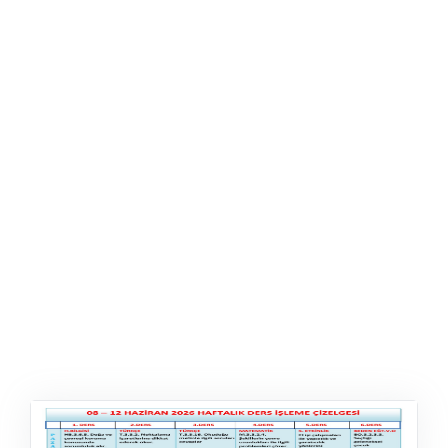
ŞABLON
AFIŞ & KART
ZEKA ETKINLIĞI
EĞLENCELI ETKINLIK