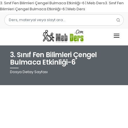
3. Sınıf Fen Bilimleri Çengel Bulmaca Etkinliği-6 | Meb Ders3. Sınıf Fen
Bilimleri Çengel Bulmaca Etkinliği-6 | Meb Ders
3. Sınıf Fen Bilimleri Çengel
1.SINIF
Bulmaca Etkinliği-6
2.SINIF
Dosya Detay Sayfası
3.SINIF
4.SINIF
MATEMATIK
TÜRKÇE