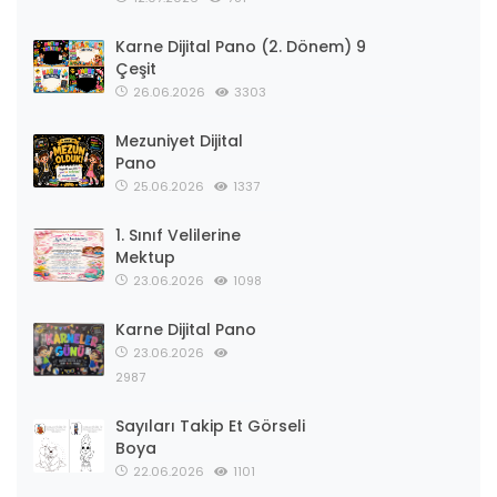
Karne Dijital Pano (2. Dönem) 9
Çeşit
26.06.2026
3303
Mezuniyet Dijital
Pano
25.06.2026
1337
1. Sınıf Velilerine
Mektup
23.06.2026
1098
Karne Dijital Pano
23.06.2026
2987
Sayıları Takip Et Görseli
Boya
22.06.2026
1101