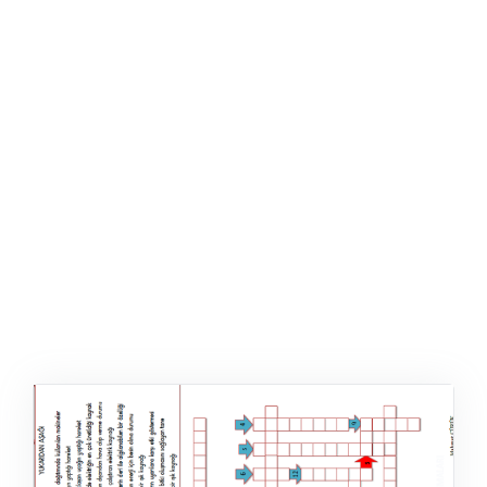
ŞABLON
AFIŞ & KART
ZEKA ETKINLIĞI
EĞLENCELI ETKINLIK