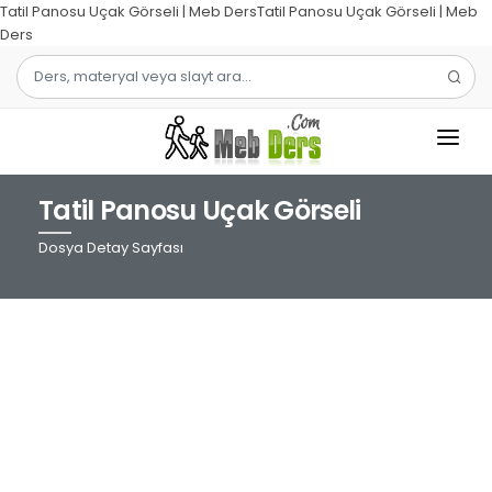
Tatil Panosu Uçak Görseli | Meb DersTatil Panosu Uçak Görseli | Meb
Ders
Tatil Panosu Uçak Görseli
1.SINIF
Dosya Detay Sayfası
2.SINIF
3.SINIF
4.SINIF
MATEMATIK
TÜRKÇE