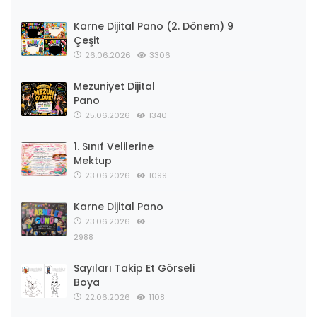
Karne Dijital Pano (2. Dönem) 9
Çeşit
26.06.2026
3306
Mezuniyet Dijital
Pano
25.06.2026
1340
1. Sınıf Velilerine
Mektup
23.06.2026
1099
Karne Dijital Pano
23.06.2026
2988
Sayıları Takip Et Görseli
Boya
22.06.2026
1108