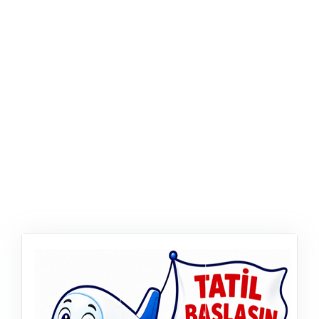
ŞABLON
AFIŞ & KART
ZEKA ETKINLIĞI
EĞLENCELI ETKINLIK