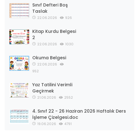
Sınıf Defteri Boş
Taslak
22.06.2026
926
Kitap Kurdu Belgesi
2
22.06.2026
1030
Okuma Belgesi
22.06.2026
952
Yaz Tatilini Verimli
Geçirmek
21.06.2026
2552
4. Sınıf 22 - 26 Haziran 2026 Haftalık Ders
İşleme Çizelgesi.doc
19.06.2026
4791