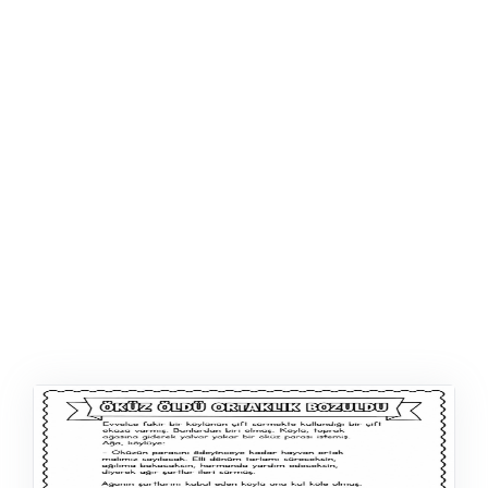
ŞABLON
AFIŞ & KART
ZEKA ETKINLIĞI
EĞLENCELI ETKINLIK