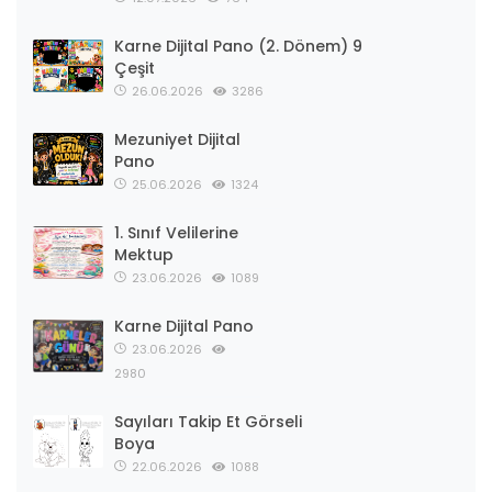
Karne Dijital Pano (2. Dönem) 9
Çeşit
26.06.2026
3286
Mezuniyet Dijital
Pano
25.06.2026
1324
1. Sınıf Velilerine
Mektup
23.06.2026
1089
Karne Dijital Pano
23.06.2026
2980
Sayıları Takip Et Görseli
Boya
22.06.2026
1088