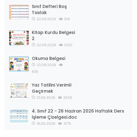
Sınıf Defteri Boş
Taslak
22.06.2026
916
Kitap Kurdu Belgesi
2
22.06.2026
1020
Okuma Belgesi
22.06.2026
935
Yaz Tatilini Verimli
Geçirmek
21.06.2026
2536
4. Sınıf 22 - 26 Haziran 2026 Haftalık Ders
İşleme Çizelgesi.doc
19.06.2026
4775