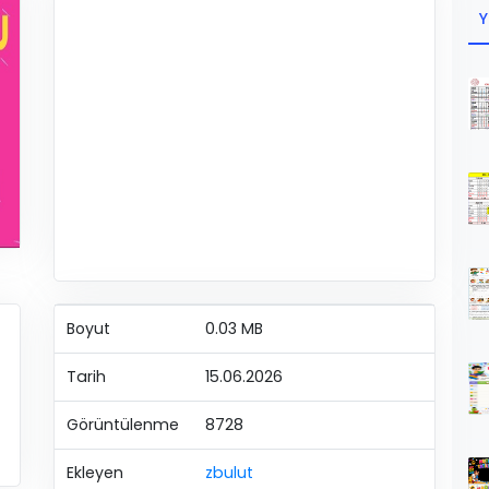
Y
Boyut
0.03 MB
Tarih
15.06.2026
Görüntülenme
8728
Ekleyen
zbulut