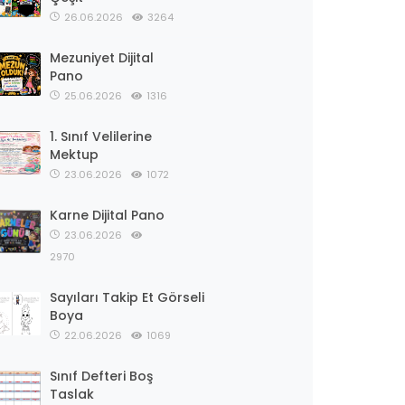
26.06.2026
3264
Mezuniyet Dijital
Pano
25.06.2026
1316
1. Sınıf Velilerine
Mektup
23.06.2026
1072
Karne Dijital Pano
23.06.2026
2970
Sayıları Takip Et Görseli
Boya
22.06.2026
1069
Sınıf Defteri Boş
Taslak