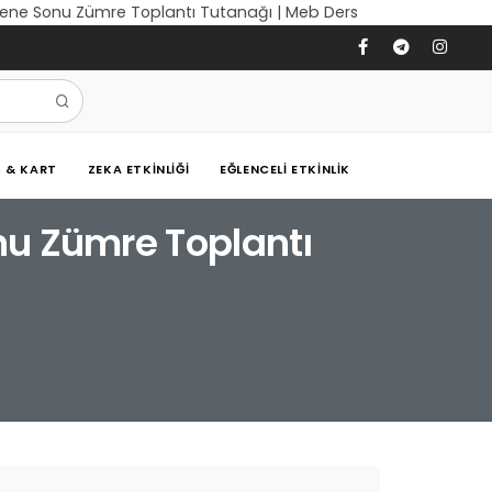
r Sene Sonu Zümre Toplantı Tutanağı | Meb Ders
Ş & KART
ZEKA ETKINLIĞI
EĞLENCELI ETKINLIK
onu Zümre Toplantı