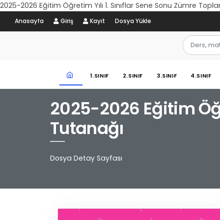
2025-2026 Eğitim Öğretim Yılı 1. Sınıflar Sene Sonu Zümre Topla
Anasayfa
Giriş
Kayıt
Dosya Yükle
1.SINIF
2.SINIF
3.SINIF
4.SINIF
2025-2026 Eğitim Öğre
Tutanağı
Dosya Detay Sayfası