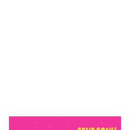
ŞABLON
AFIŞ & KART
ZEKA ETKINLIĞI
EĞLENCELI ETKINLIK