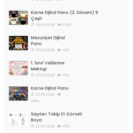
Karne Dijital Pano (2. Dönem) 9
Çeşit
26.06.2026
3294
Mezuniyet Dijital
Pano
25.06.2026
1332
1. Sınıf Velilerine
Mektup
23.06.2026
1091
Karne Dijital Pano
23.06.2026
2982
Sayıları Takip Et Görseli
Boya
22.06.2026
1095