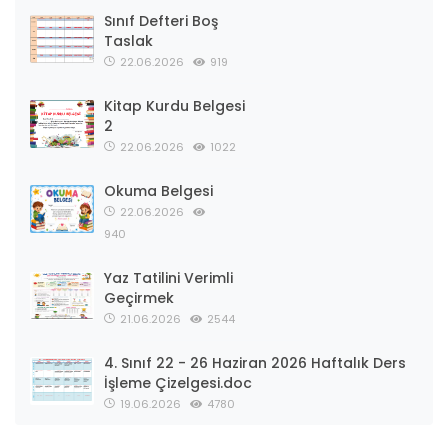
Sınıf Defteri Boş
Taslak
22.06.2026
919
Kitap Kurdu Belgesi
2
22.06.2026
1022
Okuma Belgesi
22.06.2026
940
Yaz Tatilini Verimli
Geçirmek
21.06.2026
2544
4. Sınıf 22 - 26 Haziran 2026 Haftalık Ders
İşleme Çizelgesi.doc
19.06.2026
4780