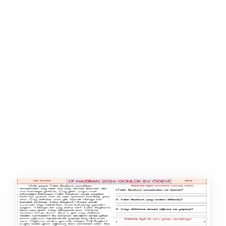
ŞABLON
AFIŞ & KART
ZEKA ETKINLIĞI
EĞLENCELI ETKINLIK