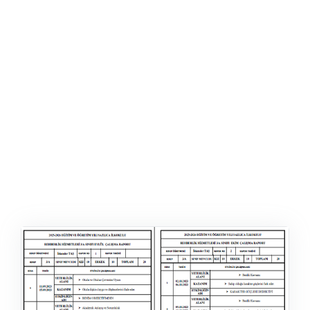
ŞABLON
AFIŞ & KART
ZEKA ETKINLIĞI
EĞLENCELI ETKINLIK