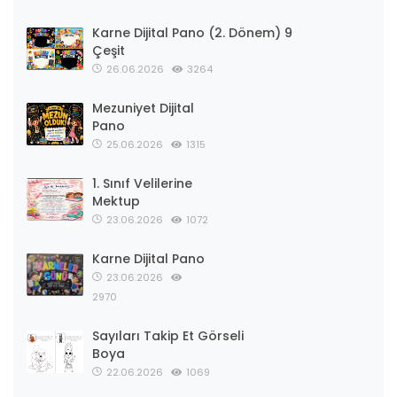
Karne Dijital Pano (2. Dönem) 9
Çeşit
26.06.2026
3264
Mezuniyet Dijital
Pano
25.06.2026
1315
1. Sınıf Velilerine
Mektup
23.06.2026
1072
Karne Dijital Pano
23.06.2026
2970
Sayıları Takip Et Görseli
Boya
22.06.2026
1069