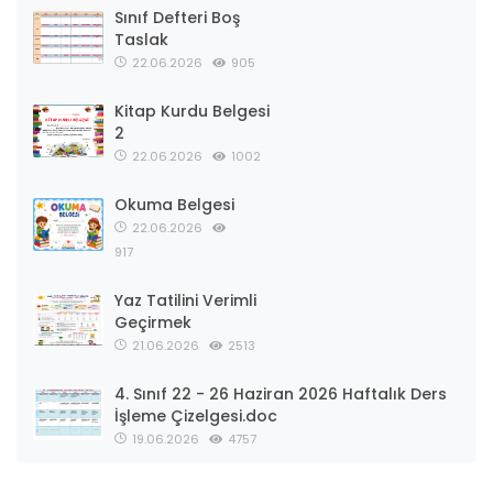
Sınıf Defteri Boş
Taslak
22.06.2026
905
Kitap Kurdu Belgesi
2
22.06.2026
1002
Okuma Belgesi
22.06.2026
917
Yaz Tatilini Verimli
Geçirmek
21.06.2026
2513
4. Sınıf 22 - 26 Haziran 2026 Haftalık Ders
İşleme Çizelgesi.doc
19.06.2026
4757