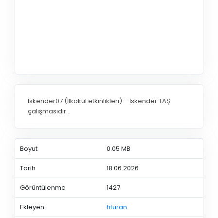
İskender07 (İlkokul etkinlikleri) – İskender TAŞ
çalışmasıdır…
Boyut
0.05 MB
Tarih
18.06.2026
Görüntülenme
1427
Ekleyen
hturan