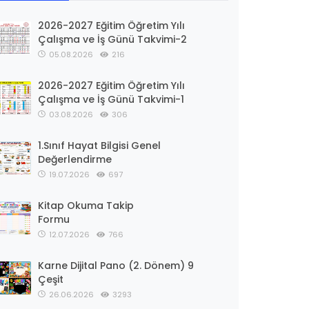
2026-2027 Eğitim Öğretim Yılı
Çalışma ve İş Günü Takvimi-2
05.08.2026
216
2026-2027 Eğitim Öğretim Yılı
Çalışma ve İş Günü Takvimi-1
03.08.2026
306
1.Sınıf Hayat Bilgisi Genel
Değerlendirme
19.07.2026
697
Kitap Okuma Takip
Formu
12.07.2026
766
Karne Dijital Pano (2. Dönem) 9
Çeşit
26.06.2026
3293