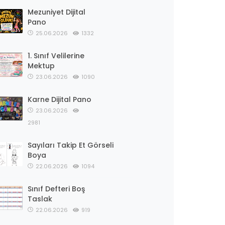
Mezuniyet Dijital
Pano
25.06.2026
1332
1. Sınıf Velilerine
Mektup
23.06.2026
1090
Karne Dijital Pano
23.06.2026
2981
Sayıları Takip Et Görseli
Boya
22.06.2026
1094
Sınıf Defteri Boş
Taslak
22.06.2026
919