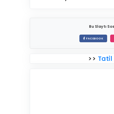
Bu Slaytı S
FACEBOOK
>>
Tatil 