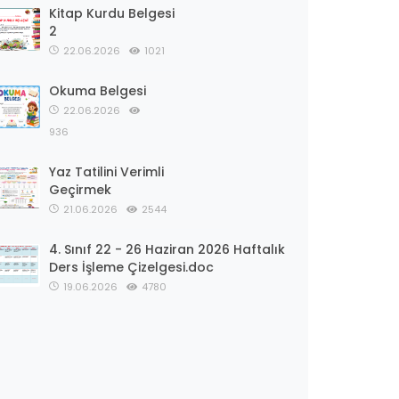
Kitap Kurdu Belgesi
2
22.06.2026
1021
Okuma Belgesi
22.06.2026
936
Yaz Tatilini Verimli
Geçirmek
21.06.2026
2544
4. Sınıf 22 - 26 Haziran 2026 Haftalık
Ders İşleme Çizelgesi.doc
19.06.2026
4780