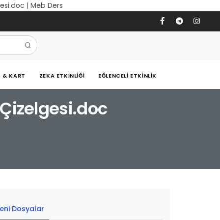
gesi.doc | Meb Ders
Ş & KART
ZEKA ETKINLIĞI
EĞLENCELI ETKINLIK
 Çizelgesi.doc
eni Dosyalar