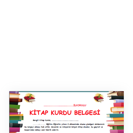
AFIŞ & KART
ZEKA ETKINLIĞI
EĞLENCELI ETKINLIK