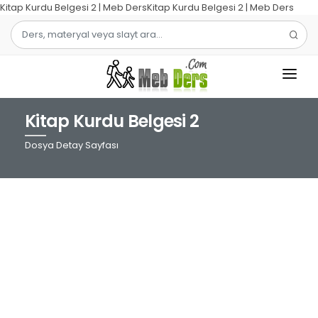
Kitap Kurdu Belgesi 2 | Meb DersKitap Kurdu Belgesi 2 | Meb Ders
Kitap Kurdu Belgesi 2
1.SINIF
Dosya Detay Sayfası
2.SINIF
3.SINIF
4.SINIF
MATEMATIK
TÜRKÇE
ŞABLON