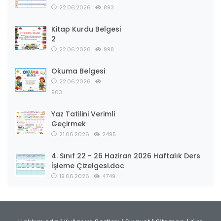
22.06.2026
893
Kitap Kurdu Belgesi
2
22.06.2026
998
Okuma Belgesi
22.06.2026
903
Yaz Tatilini Verimli
Geçirmek
21.06.2026
2495
4. Sınıf 22 - 26 Haziran 2026 Haftalık Ders
İşleme Çizelgesi.doc
19.06.2026
4749