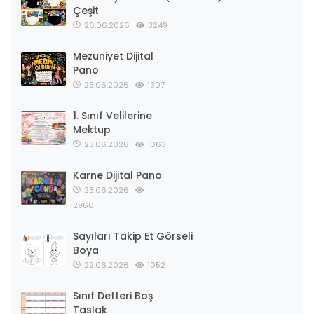
Çeşit
26.06.2026
3249
Mezuniyet Dijital
Pano
25.06.2026
1307
1. Sınıf Velilerine
Mektup
23.06.2026
1063
Karne Dijital Pano
23.06.2026
2966
Sayıları Takip Et Görseli
Boya
22.06.2026
1052
Sınıf Defteri Boş
Taslak