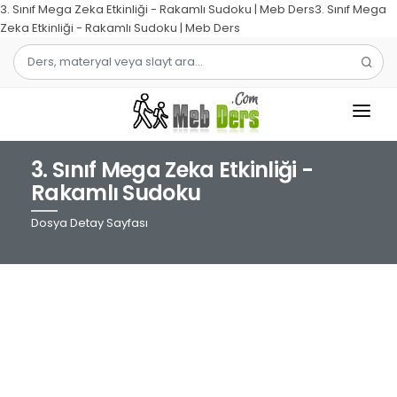
3. Sınıf Mega Zeka Etkinliği - Rakamlı Sudoku | Meb Ders3. Sınıf Mega
Zeka Etkinliği - Rakamlı Sudoku | Meb Ders
3. Sınıf Mega Zeka Etkinliği -
1.SINIF
Rakamlı Sudoku
2.SINIF
Dosya Detay Sayfası
3.SINIF
4.SINIF
MATEMATIK
TÜRKÇE