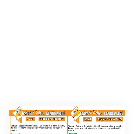
ŞABLON
AFIŞ & KART
ZEKA ETKINLIĞI
EĞLENCELI ETKINLIK