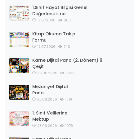
1.Sınıf Hayat Bilgisi Genel
Değerlendirme
19.07.2026
663
Kitap Okuma Takip
Formu
12.07.2026
746
Karne Dijital Pano (2. Dönem) 9
Çeşit
26.06.2026
3266
Mezuniyet Dijital
Pano
25.06.2026
1319
1. Sınıf Velilerine
Mektup
23.06.2026
1079