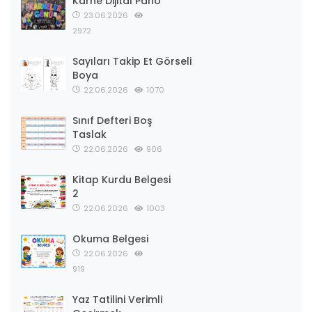
Karne Dijital Pano
23.06.2026
2972
Sayıları Takip Et Görseli
Boya
22.06.2026
1070
Sınıf Defteri Boş
Taslak
22.06.2026
906
Kitap Kurdu Belgesi
2
22.06.2026
1003
Okuma Belgesi
22.06.2026
919
Yaz Tatilini Verimli