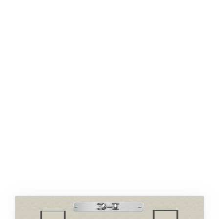
ŞABLON
AFIŞ & KART
ZEKA ETKINLIĞI
EĞLENCELI ETKINLIK