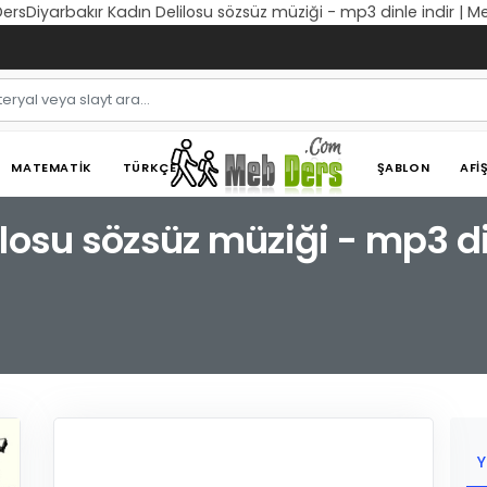
DersDiyarbakır Kadın Delilosu sözsüz müziği - mp3 dinle indir | M
MATEMATIK
TÜRKÇE
ŞABLON
AFI
losu sözsüz müziği - mp3 di
Y