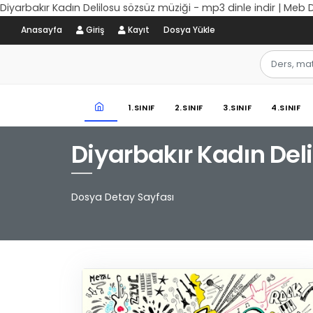
Diyarbakır Kadın Delilosu sözsüz müziği - mp3 dinle indir | Meb 
Anasayfa
Giriş
Kayıt
Dosya Yükle
1.SINIF
2.SINIF
3.SINIF
4.SINIF
Diyarbakır Kadın Deli
Dosya Detay Sayfası