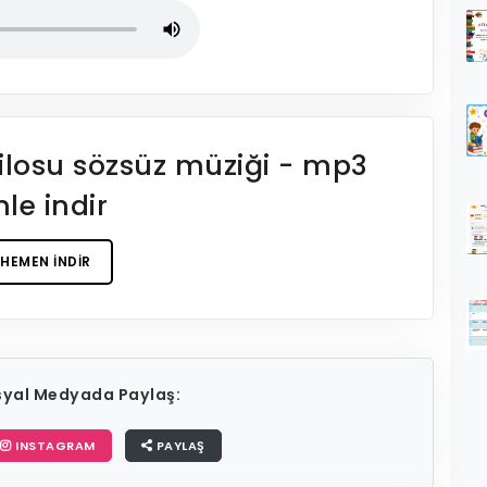
lilosu sözsüz müziği - mp3
nle indir
HEMEN İNDIR
osyal Medyada Paylaş:
INSTAGRAM
PAYLAŞ