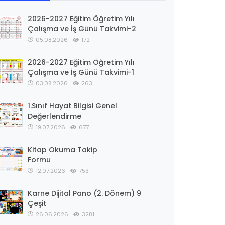
2026-2027 Eğitim Öğretim Yılı
Çalışma ve İş Günü Takvimi-2
05.08.2026
172
2026-2027 Eğitim Öğretim Yılı
Çalışma ve İş Günü Takvimi-1
03.08.2026
263
1.Sınıf Hayat Bilgisi Genel
Değerlendirme
19.07.2026
677
Kitap Okuma Takip
Formu
12.07.2026
753
Karne Dijital Pano (2. Dönem) 9
Çeşit
26.06.2026
3281