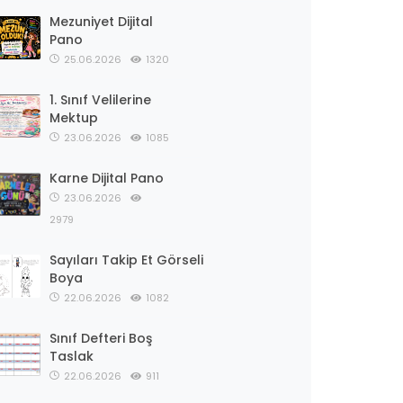
Mezuniyet Dijital
Pano
25.06.2026
1320
1. Sınıf Velilerine
Mektup
23.06.2026
1085
Karne Dijital Pano
23.06.2026
2979
Sayıları Takip Et Görseli
Boya
22.06.2026
1082
Sınıf Defteri Boş
Taslak
22.06.2026
911