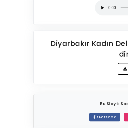
Diyarbakır Kadın De
di
Bu Slaytı S
FACEBOOK