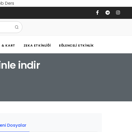
eb Ders
Ş & KART
ZEKA ETKINLIĞI
EĞLENCELI ETKINLIK
nle indir
eni Dosyalar