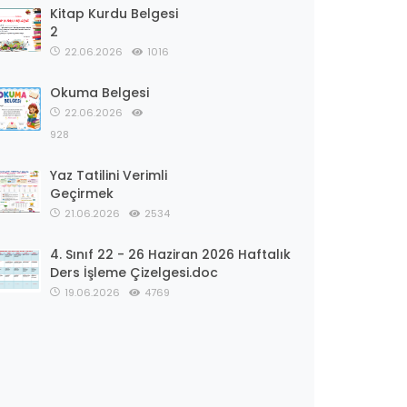
Kitap Kurdu Belgesi
2
22.06.2026
1016
Okuma Belgesi
22.06.2026
928
Yaz Tatilini Verimli
Geçirmek
21.06.2026
2534
4. Sınıf 22 - 26 Haziran 2026 Haftalık
Ders İşleme Çizelgesi.doc
19.06.2026
4769