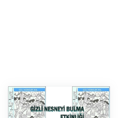
ŞABLON
AFIŞ & KART
ZEKA ETKINLIĞI
EĞLENCELI ETKINLIK