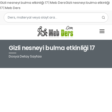
Gizli nesneyi bulma etkinliği 17 | Meb DersGizli nesneyi bulma etkinliği
17 | Meb Ders
Gizli nesneyi bulma etkinliği 17
1.SINIF
Dosya Detay Sayfası
2.SINIF
3.SINIF
4.SINIF
MATEMATIK
TÜRKÇE