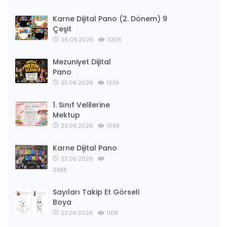
Karne Dijital Pano (2. Dönem) 9
Çeşit
26.06.2026
3305
Mezuniyet Dijital
Pano
25.06.2026
1339
1. Sınıf Velilerine
Mektup
23.06.2026
1099
Karne Dijital Pano
23.06.2026
2988
Sayıları Takip Et Görseli
Boya
22.06.2026
1108