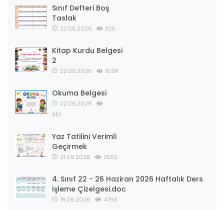
Sınıf Defteri Boş
Taslak
22.06.2026
925
Kitap Kurdu Belgesi
2
22.06.2026
1029
Okuma Belgesi
22.06.2026
951
Yaz Tatilini Verimli
Geçirmek
21.06.2026
2552
4. Sınıf 22 - 26 Haziran 2026 Haftalık Ders
İşleme Çizelgesi.doc
19.06.2026
4790