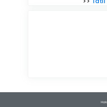
>>
Tatil 
Hak