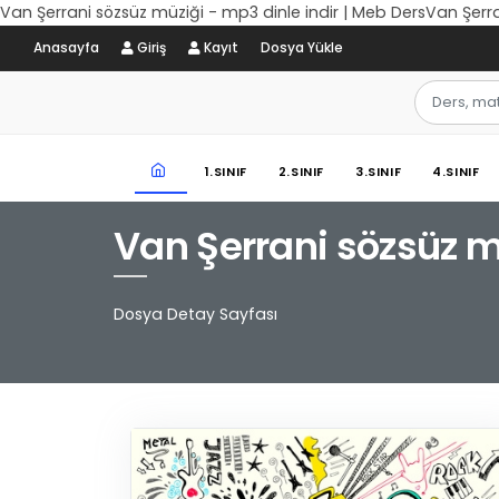
Van Şerrani sözsüz müziği - mp3 dinle indir | Meb DersVan Şerra
Anasayfa
Giriş
Kayıt
Dosya Yükle
1.SINIF
2.SINIF
3.SINIF
4.SINIF
Van Şerrani sözsüz mü
Dosya Detay Sayfası