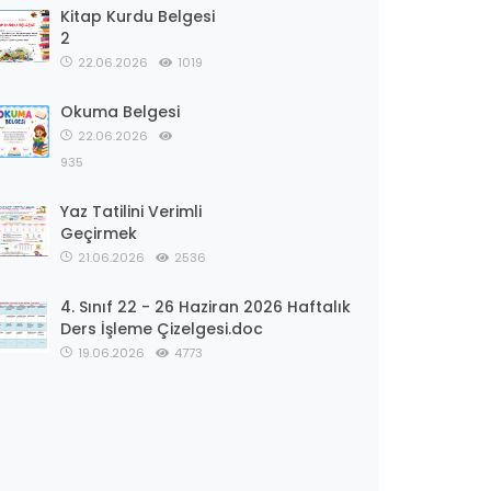
Kitap Kurdu Belgesi
2
22.06.2026
1019
Okuma Belgesi
22.06.2026
935
Yaz Tatilini Verimli
Geçirmek
21.06.2026
2536
4. Sınıf 22 - 26 Haziran 2026 Haftalık
Ders İşleme Çizelgesi.doc
19.06.2026
4773