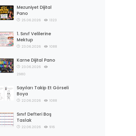
Mezuniyet Dijital
Pano
25.06.2026
1323
1. Sınıf Velilerine
Mektup
23.06.2026
1088
Karne Dijital Pano
23.06.2026
2980
Sayıları Takip Et Görseli
Boya
22.06.2026
1088
Sınıf Defteri Boş
Taslak
22.06.2026
916