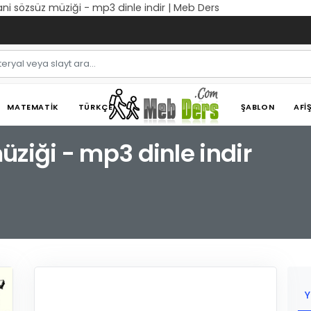
ni sözsüz müziği - mp3 dinle indir | Meb Ders
MATEMATIK
TÜRKÇE
ŞABLON
AFI
ziği - mp3 dinle indir
Y