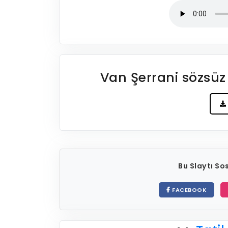
Van Şerrani sözsüz
Bu Slaytı S
FACEBOOK