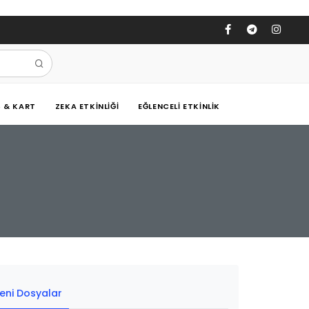
Ş & KART
ZEKA ETKINLIĞI
EĞLENCELI ETKINLIK
eni Dosyalar