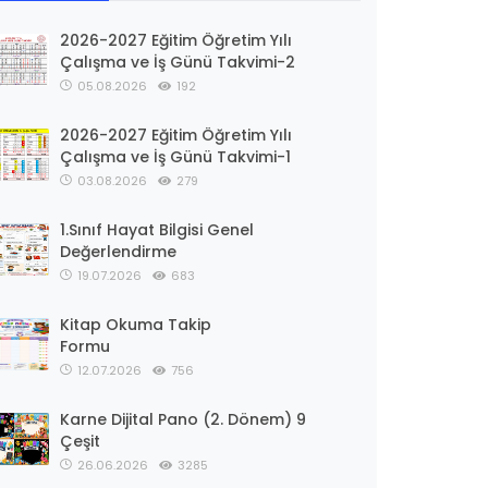
2026-2027 Eğitim Öğretim Yılı
Çalışma ve İş Günü Takvimi-2
05.08.2026
192
2026-2027 Eğitim Öğretim Yılı
Çalışma ve İş Günü Takvimi-1
03.08.2026
279
1.Sınıf Hayat Bilgisi Genel
Değerlendirme
19.07.2026
683
Kitap Okuma Takip
Formu
12.07.2026
756
Karne Dijital Pano (2. Dönem) 9
Çeşit
26.06.2026
3285