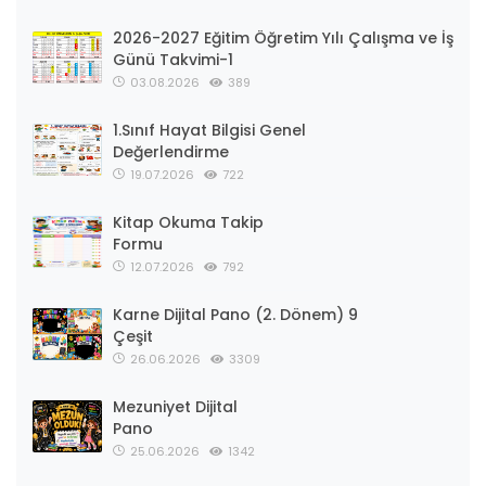
2026-2027 Eğitim Öğretim Yılı Çalışma ve İş
Günü Takvimi-1
03.08.2026
389
1.Sınıf Hayat Bilgisi Genel
Değerlendirme
19.07.2026
722
Kitap Okuma Takip
Formu
12.07.2026
792
Karne Dijital Pano (2. Dönem) 9
Çeşit
26.06.2026
3309
Mezuniyet Dijital
Pano
25.06.2026
1342