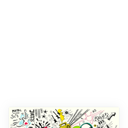
ŞABLON
AFIŞ & KART
ZEKA ETKINLIĞI
EĞLENCELI ETKINLIK