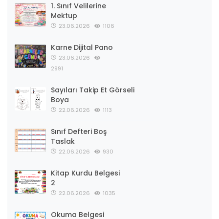
1. Sınıf Velilerine
Mektup
23.06.2026
1106
Karne Dijital Pano
23.06.2026
2991
Sayıları Takip Et Görseli
Boya
22.06.2026
1113
Sınıf Defteri Boş
Taslak
22.06.2026
930
Kitap Kurdu Belgesi
2
22.06.2026
1035
Okuma Belgesi