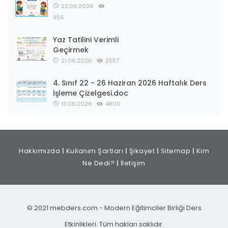
22.06.2026
956
Yaz Tatilini Verimli
Geçirmek
21.06.2026
2557
4. Sınıf 22 - 26 Haziran 2026 Haftalık Ders
İşleme Çizelgesi.doc
19.06.2026
4800
Hakkımızda
|
Kullanım Şartları
|
Şikayet
|
Sitemap
|
Kim
Ne Dedi?
|
İletişim
© 2021 mebders.com - Modern Eğitimciler Birliği Ders
Etkinlikleri. Tüm hakları saklıdır.