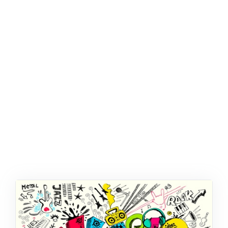
ŞABLON
AFIŞ & KART
ZEKA ETKINLIĞI
EĞLENCELI ETKINLIK