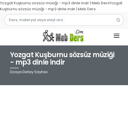
Yozgat Kuşburnu sözsüz müziği - mp3 dinle indir | Meb DersYozgat
Kuşburnu sözsüz müziği - mp3 dinle indir | Meb Ders
Yozgat Kuşburnu sözsüz müziği
1.SINIF
- mp3 dinle indir
2.SINIF
Dosya Detay Sayfası
3.SINIF
4.SINIF
MATEMATIK
TÜRKÇE