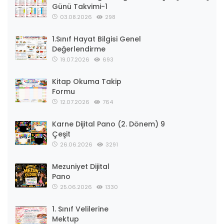
Günü Takvimi-1
03.08.2026
298
1.Sınıf Hayat Bilgisi Genel
Değerlendirme
19.07.2026
693
Kitap Okuma Takip
Formu
12.07.2026
764
Karne Dijital Pano (2. Dönem) 9
Çeşit
26.06.2026
3291
Mezuniyet Dijital
Pano
25.06.2026
1330
1. Sınıf Velilerine
Mektup