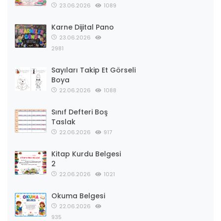
23.06.2026
1089
Karne Dijital Pano
23.06.2026
2981
Sayıları Takip Et Görseli
Boya
22.06.2026
1088
Sınıf Defteri Boş
Taslak
22.06.2026
917
Kitap Kurdu Belgesi
2
22.06.2026
1021
Okuma Belgesi
22.06.2026
935