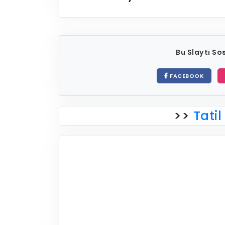
Bu Slaytı S
FACEBOOK
>>
Tatil 