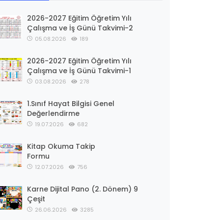
2026-2027 Eğitim Öğretim Yılı
Çalışma ve İş Günü Takvimi-2
05.08.2026
189
2026-2027 Eğitim Öğretim Yılı
Çalışma ve İş Günü Takvimi-1
03.08.2026
278
1.Sınıf Hayat Bilgisi Genel
Değerlendirme
19.07.2026
682
Kitap Okuma Takip
Formu
12.07.2026
756
Karne Dijital Pano (2. Dönem) 9
Çeşit
26.06.2026
3285