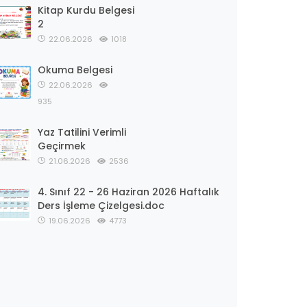
Kitap Kurdu Belgesi
2
22.06.2026
1018
Okuma Belgesi
22.06.2026
935
Yaz Tatilini Verimli
Geçirmek
21.06.2026
2536
4. Sınıf 22 - 26 Haziran 2026 Haftalık
Ders İşleme Çizelgesi.doc
19.06.2026
4773