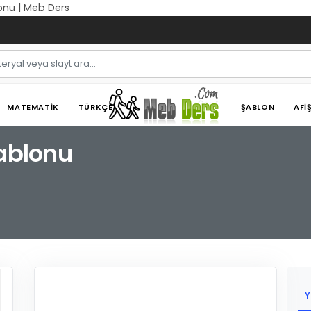
onu | Meb Ders
MATEMATIK
TÜRKÇE
ŞABLON
AFI
şablonu
Y