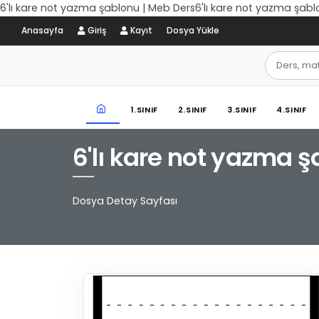
6'lı kare not yazma şablonu | Meb Ders6'lı kare not yazma şabl
Anasayfa
Giriş
Kayıt
Dosya Yükle
1.SINIF
2.SINIF
3.SINIF
4.SINIF
6'lı kare not yazma 
Dosya Detay Sayfası