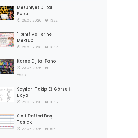
Mezuniyet Dijital
Pano
25.06.2026
1322
1. Sınıf Velilerine
Mektup
23.06.2026
1087
Karne Dijital Pano
23.06.2026
2980
Sayıları Takip Et Görseli
Boya
22.06.2026
1085
Sınıf Defteri Boş
Taslak
22.06.2026
916