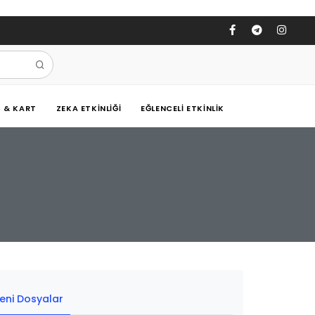
Ş & KART
ZEKA ETKINLIĞI
EĞLENCELI ETKINLIK
eni Dosyalar