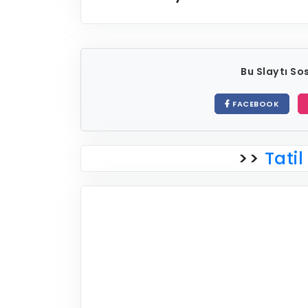
Bu Slaytı S
FACEBOOK
>>
Tatil 