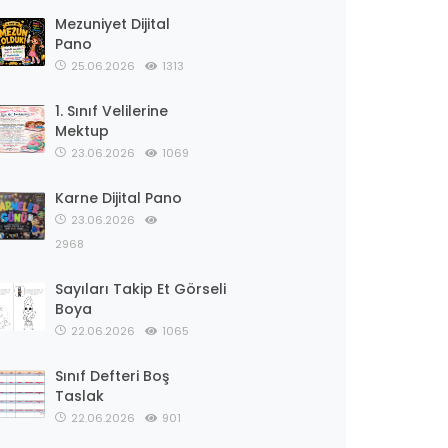
Mezuniyet Dijital
Pano
25.06.2026
1313
1. Sınıf Velilerine
Mektup
23.06.2026
1069
Karne Dijital Pano
23.06.2026
2968
Sayıları Takip Et Görseli
Boya
22.06.2026
1065
Sınıf Defteri Boş
Taslak
22.06.2026
901