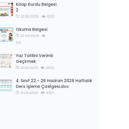
Kitap Kurdu Belgesi
2
22.06.2026
1000
Okuma Belgesi
22.06.2026
913
Yaz Tatilini Verimli
Geçirmek
21.06.2026
2509
4. Sınıf 22 - 26 Haziran 2026 Haftalık
Ders İşleme Çizelgesi.doc
19.06.2026
4752