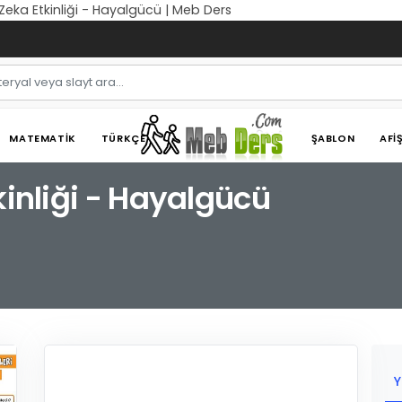
 Zeka Etkinliği - Hayalgücü | Meb Ders
MATEMATIK
TÜRKÇE
ŞABLON
AFI
kinliği - Hayalgücü
Y