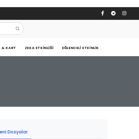
Ş & KART
ZEKA ETKINLIĞI
EĞLENCELI ETKINLIK
eni Dosyalar