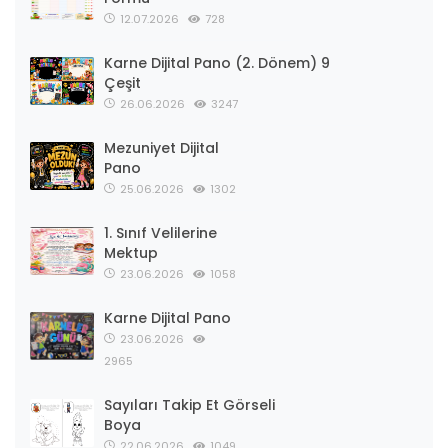
12.07.2026
728
Karne Dijital Pano (2. Dönem) 9
Çeşit
26.06.2026
3247
Mezuniyet Dijital
Pano
25.06.2026
1302
1. Sınıf Velilerine
Mektup
23.06.2026
1058
Karne Dijital Pano
23.06.2026
2965
Sayıları Takip Et Görseli
Boya
22.06.2026
1049