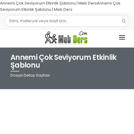
Annemi Çok Seviyorum Etkinlik Şablonu | Meb DersAnnemi Çok
Seviyorum Etkinlik Şablonu | Meb Ders
Annemi Çok Seviyorum Etkinlik
1.SINIF
Şablonu
2.SINIF
Dosya Detay Sayfası
3.SINIF
4.SINIF
MATEMATIK
TÜRKÇE