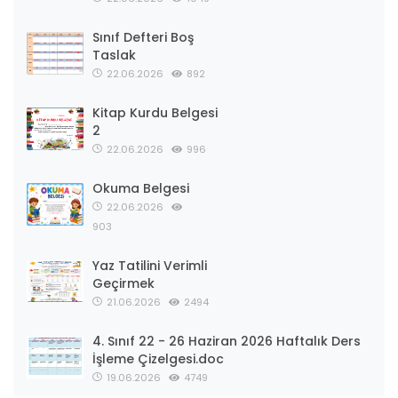
Sınıf Defteri Boş
Taslak
22.06.2026
892
Kitap Kurdu Belgesi
2
22.06.2026
996
Okuma Belgesi
22.06.2026
903
Yaz Tatilini Verimli
Geçirmek
21.06.2026
2494
4. Sınıf 22 - 26 Haziran 2026 Haftalık Ders
İşleme Çizelgesi.doc
19.06.2026
4749