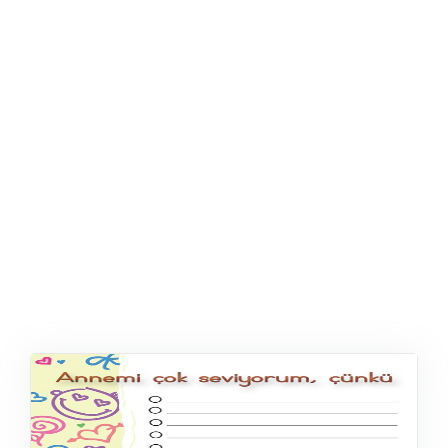
ŞABLON
AFIŞ & KART
ZEKA ETKINLIĞI
EĞLENCELI ETKINLIK