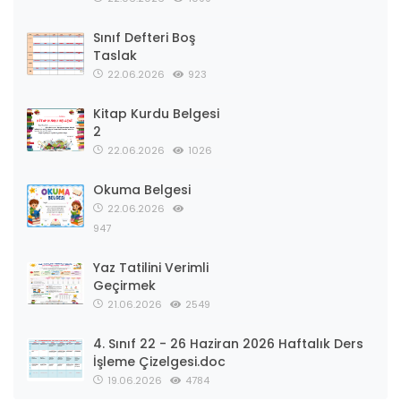
Sınıf Defteri Boş
Taslak
22.06.2026
923
Kitap Kurdu Belgesi
2
22.06.2026
1026
Okuma Belgesi
22.06.2026
947
Yaz Tatilini Verimli
Geçirmek
21.06.2026
2549
4. Sınıf 22 - 26 Haziran 2026 Haftalık Ders
İşleme Çizelgesi.doc
19.06.2026
4784