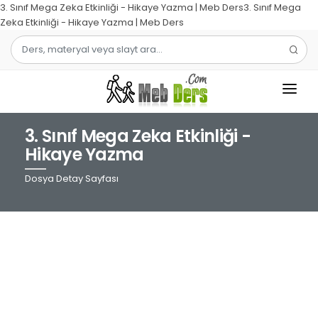
3. Sınıf Mega Zeka Etkinliği - Hikaye Yazma | Meb Ders3. Sınıf Mega
Zeka Etkinliği - Hikaye Yazma | Meb Ders
3. Sınıf Mega Zeka Etkinliği -
1.SINIF
Hikaye Yazma
2.SINIF
Dosya Detay Sayfası
3.SINIF
4.SINIF
MATEMATIK
TÜRKÇE