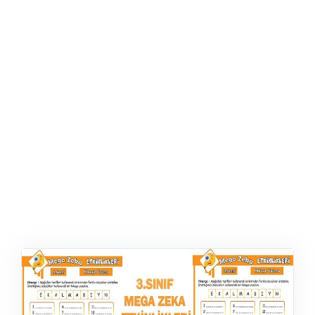
ŞABLON
AFIŞ & KART
ZEKA ETKINLIĞI
EĞLENCELI ETKINLIK