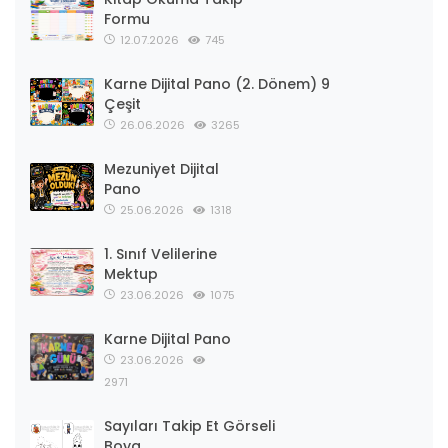
Formu
12.07.2026
745
Karne Dijital Pano (2. Dönem) 9
Çeşit
26.06.2026
3265
Mezuniyet Dijital
Pano
25.06.2026
1318
1. Sınıf Velilerine
Mektup
23.06.2026
1075
Karne Dijital Pano
23.06.2026
2971
Sayıları Takip Et Görseli
Boya