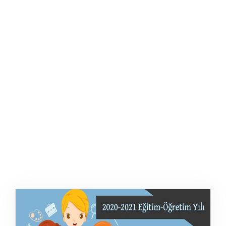
ŞABLON
AFIŞ & KART
ZEKA ETKINLIĞI
EĞLENCELI ETKINLIK