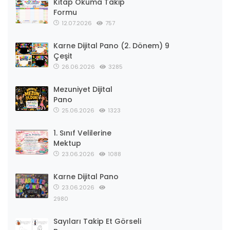
Kitap Okuma Takip
Formu
12.07.2026
757
Karne Dijital Pano (2. Dönem) 9
Çeşit
26.06.2026
3285
Mezuniyet Dijital
Pano
25.06.2026
1323
1. Sınıf Velilerine
Mektup
23.06.2026
1088
Karne Dijital Pano
23.06.2026
2980
Sayıları Takip Et Görseli