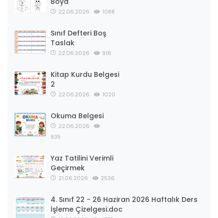
Boya
22.06.2026
1088
Sınıf Defteri Boş
Taslak
22.06.2026
916
Kitap Kurdu Belgesi
2
22.06.2026
1020
Okuma Belgesi
22.06.2026
935
Yaz Tatilini Verimli
Geçirmek
21.06.2026
2536
4. Sınıf 22 - 26 Haziran 2026 Haftalık Ders
İşleme Çizelgesi.doc