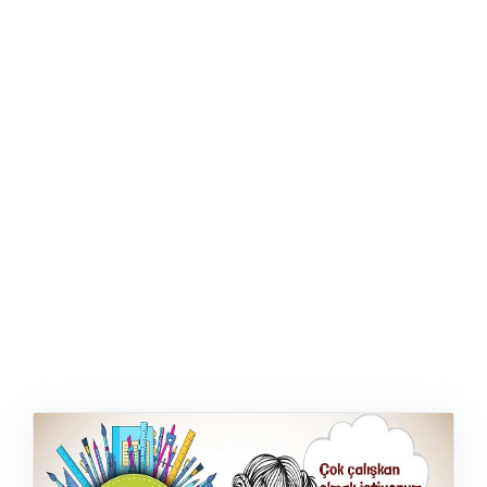
ŞABLON
AFIŞ & KART
ZEKA ETKINLIĞI
EĞLENCELI ETKINLIK