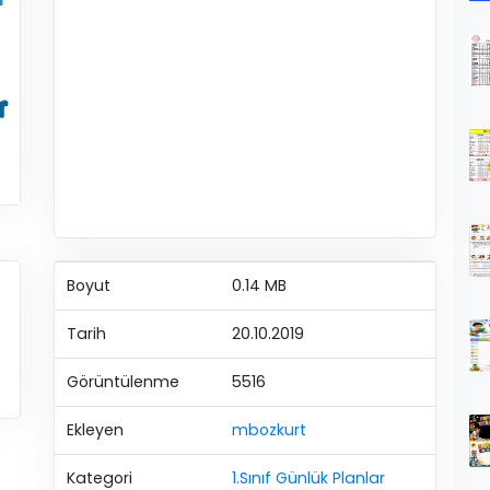
Boyut
0.14 MB
Tarih
20.10.2019
Görüntülenme
5516
Ekleyen
mbozkurt
Kategori
1.Sınıf Günlük Planlar