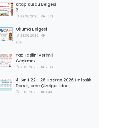
Kitap Kurdu Belgesi
2
22.06.2026
1021
Okuma Belgesi
22.06.2026
939
Yaz Tatilini Verimli
Geçirmek
21.06.2026
2544
4. Sınıf 22 - 26 Haziran 2026 Haftalık
Ders İşleme Çizelgesi.doc
19.06.2026
4780