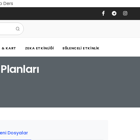
eb Ders
Ş & KART
ZEKA ETKINLIĞI
EĞLENCELI ETKINLIK
 Planları
eni Dosyalar