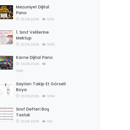
Mezuniyet Dijital
Pano
25.06.2026
1332
1. Sınıf Velilerine
Mektup
23.06.2026
1090
Karne Dijital Pano
23.06.2026
2981
Sayıları Takip Et Görseli
Boya
22.06.2026
1094
Sınıf Defteri Boş
Taslak
22.06.2026
919