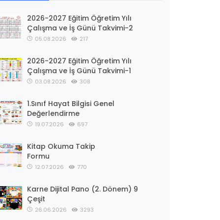
2026-2027 Eğitim Öğretim Yılı
Çalışma ve İş Günü Takvimi-2
05.08.2026
217
2026-2027 Eğitim Öğretim Yılı
Çalışma ve İş Günü Takvimi-1
03.08.2026
308
1.Sınıf Hayat Bilgisi Genel
Değerlendirme
19.07.2026
697
Kitap Okuma Takip
Formu
12.07.2026
770
Karne Dijital Pano (2. Dönem) 9
Çeşit
26.06.2026
3293