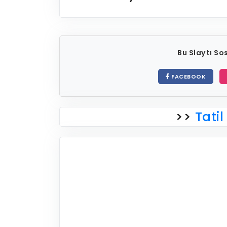
Bu Slaytı S
FACEBOOK
>>
Tatil 