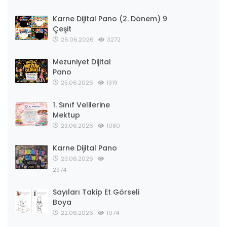
Karne Dijital Pano (2. Dönem) 9
Çeşit
26.06.2026
3272
Mezuniyet Dijital
Pano
25.06.2026
1319
1. Sınıf Velilerine
Mektup
23.06.2026
1080
Karne Dijital Pano
23.06.2026
2974
Sayıları Takip Et Görseli
Boya
22.06.2026
1074