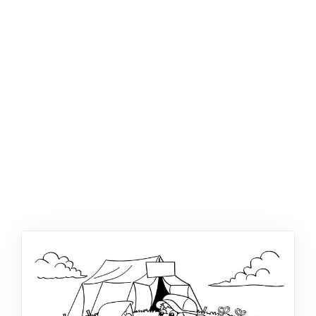
ŞABLON
AFIŞ & KART
ZEKA ETKINLIĞI
EĞLENCELI ETKINLIK