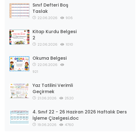
Sınıf Defteri Boş
Taslak
22.06.2026
906
Kitap Kurdu Belgesi
2
22.06.2026
1010
Okuma Belgesi
22.06.2026
921
Yaz Tatilini Verimli
Geçirmek
21.06.2026
2520
4. Sınıf 22 - 26 Haziran 2026 Haftalık Ders
İşleme Çizelgesi.doc
19.06.2026
4760