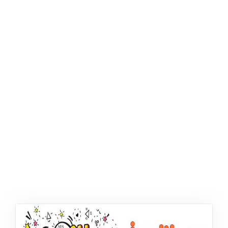
ŞABLON
AFIŞ & KART
ZEKA ETKINLIĞI
EĞLENCELI ETKINLIK