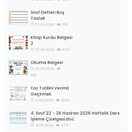
Sınıf Defteri Boş
Taslak
22.06.2026
916
Kitap Kurdu Belgesi
2
22.06.2026
1020
Okuma Belgesi
22.06.2026
935
Yaz Tatilini Verimli
Geçirmek
21.06.2026
2536
4. Sınıf 22 - 26 Haziran 2026 Haftalık Ders
İşleme Çizelgesi.doc
19.06.2026
4773