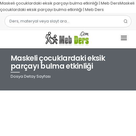
Maskeli çocuklardaki eksik parçayı bulma etkinliği | Meb DersMaskeli
çocuklardaki eksik parçayı bulma etkinliği | Meb Ders
Maskeli çocuklardaki eksik
1.SINIF
parçayı bulma etkinliği
2.SINIF
Dosya Detay Sayfası
3.SINIF
4.SINIF
MATEMATIK
TÜRKÇE