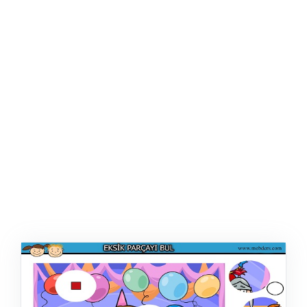
ŞABLON
AFIŞ & KART
ZEKA ETKINLIĞI
EĞLENCELI ETKINLIK