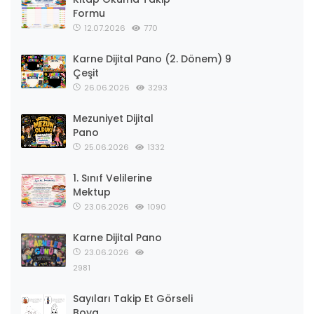
Formu
12.07.2026
770
Karne Dijital Pano (2. Dönem) 9
Çeşit
26.06.2026
3293
Mezuniyet Dijital
Pano
25.06.2026
1332
1. Sınıf Velilerine
Mektup
23.06.2026
1090
Karne Dijital Pano
23.06.2026
2981
Sayıları Takip Et Görseli
Boya