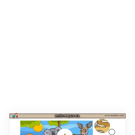
ŞABLON
AFIŞ & KART
ZEKA ETKINLIĞI
EĞLENCELI ETKINLIK